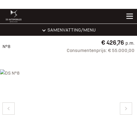
door rijstijl, verkeerssituatie, weersomstandigheden en
voertuiguitrusting.
SAMENVATTING
/MENU
€ 426,76
p.m.
N°8
Consumentenprijs: € 55.000,00
VORIGE