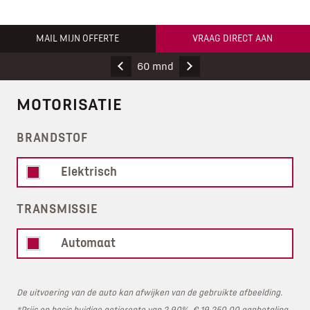
MAIL MIJN OFFERTE
VRAAG DIRECT AAN
60 mnd
MOTORISATIE
BRANDSTOF
Elektrisch
TRANSMISSIE
Automaat
De uitvoering van de auto kan afwijken van de gebruikte afbeelding.
*Prijs op basis huidige actierente van 2,90%, € 19.250,00 aanbetaling,